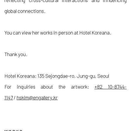
reflecting cross-cultural interactions and influencing
global connections.
You can view her works in person at Hotel Koreana.
Thank you.
Hotel Koreana: 135 Sejongdae-ro, Jung-gu, Seoul
For inquiries about the artwork:
+82 10-8744-
1147
/
hskim@engallery.kr