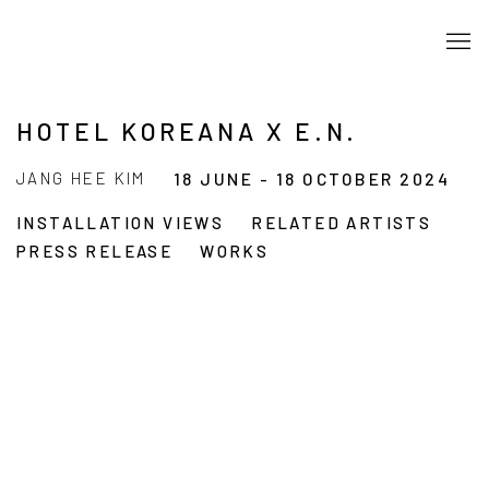
HOTEL KOREANA X E.N.
JANG HEE KIM
18 JUNE - 18 OCTOBER 2024
INSTALLATION VIEWS
RELATED ARTISTS
PRESS RELEASE
WORKS
 in a popup:
Open a larger version of the following image in a popup
Op