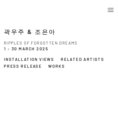
곽우주 & 조은아
RIPPLES OF FORGOTTEN DREAMS
1 - 30 MARCH 2025
INSTALLATION VIEWS
RELATED ARTISTS
PRESS RELEASE
WORKS
up:
Open a larger version of the following image in a popup: